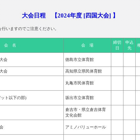
大会日程 【2024年度 [四国大会] 】
を行いますのでご注意ください。
締切
申込
 会 名
会 場
日
先
大会
徳島市立体育館
大会
高知県立県民体育館
丸亀市民体育館
デット以下の部)
坂出市立体育館
倉吉市・県立倉吉体育
文化会館
会
アミノバリューホール