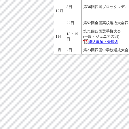
8日
第36回四国ブロックレデ
12月
22日
第52回全国高校選抜大会
第71回四国選手権大会
18・19
1月
(一般・ジュニアの部)
日
連絡事項・会場図
3月
2日
第23回四国中学校選抜大会