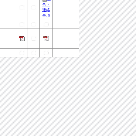
合・
連絡
事項