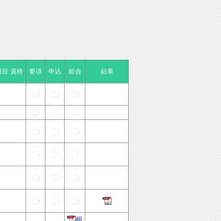
種目:資格
要項
申込
組合
結果
組