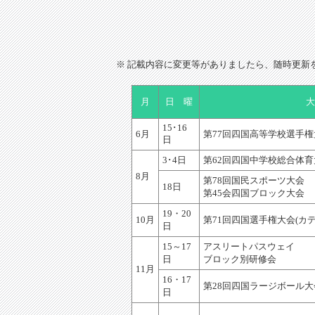
※ 記載内容に変更等がありましたら、随時更新
月
日 曜
大
15･16
6月
第77回四国高等学校選手権
日
3･4日
第62回四国中学校総合体育
8月
第78回国民スポーツ大会
18日
第45会四国ブロック大会
19・20
10月
第71回四国選手権大会(カ
日
15～17
アスリートパスウェイ
日
ブロック別研修会
11月
16・17
第28回四国ラージボール大
日