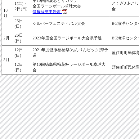
第10回阿波おどりカップ
1(土)・
とくぎんﾄﾓﾆｱﾘ
全国ラージボール卓球大会
2日(日)
全
10
健康状態申告書
月
23日
シルバーフェスティバル大会
BG海洋センタ
(日)
26日
2月
2023年度全国ラージボール大会県予選
BG海洋センタ
(日)
12日
2021年度健康福祉祭(ねんりんピック)県予
藍住町町民体
(日)
選
3月
12日
第10回徳島県梅花杯ラージボール卓球大
藍住町町民体
(日)
会