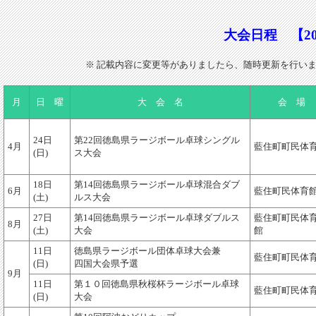
大会日程 【20
※ 記載内容に変更等がありましたら、随時更新を行い
月
日 曜
大 会 名
会 場
24日
第22回徳島県ラージボール卓球シングル
4月
藍住町町民体
(日)
ス大会
18日
第14回徳島県ラージボール卓球混合ダブ
6月
藍住町民体育
(土)
ルス大会
27日
第14回徳島県ラージボール卓球ダブルス
藍住町町民体
8月
(土)
大会
館
11日
徳島県ラージボール団体卓球大会兼
藍住町町民体
(日)
四国大会県予選
9月
11日
第１０回徳島県秋桜杯ラージボール卓球
藍住町町民体
(日)
大会