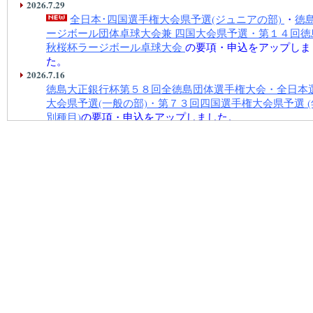
2026.7.29
全日本･四国選手権大会県予選(ジュニアの部)
・
徳
ージボール団体卓球大会兼 四国大会県予選・第１４回徳
秋桜杯ラージボール卓球大会
の要項・申込をアップしま
た。
2026.7.16
徳島大正銀行杯第５８回全徳島団体選手権大会・全日本
大会県予選(一般の部)・第７３回四国選手権大会県予選 (
別種目)
の要項・申込をアップしました。
2026.7.13
第８０回中学校総合体育大会 (兼四国大会県予選)
の組み
をアップしました。
2026.7.10
第42回鳴門卓球選手権大会(9月21日(月)の要項と申し込
切9月14日(月)）をアップしました。
要項
参加申込
(excel版)
第14回阿波おどりカップ全国ラージボール卓球大会
の要
込をアップしました。
2026.7.03
第５１回高等学校新人学年別大会
の要項・申込をアップ
た。
2026.7.02
第87回小学生学年別大会(オープン)
の要項・申込をアッ